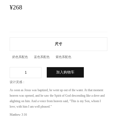
¥
268
尺寸
奶色系配色
蓝色系配色
紫色系配色
加入购物车
设计灵感：
As soon as Jesus was baptized, he went up out of the water. At that moment
heaven was opened, and he saw the Spirit of God descending like a dove and
alighting on him. And a voice from heaven said, “This is my Son, whom I
love; with him I am well pleased.”
Matthew 3:16