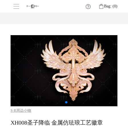
Bag: (
0
)
S·R周边小物
XH008圣子降临 金属仿珐琅工艺徽章