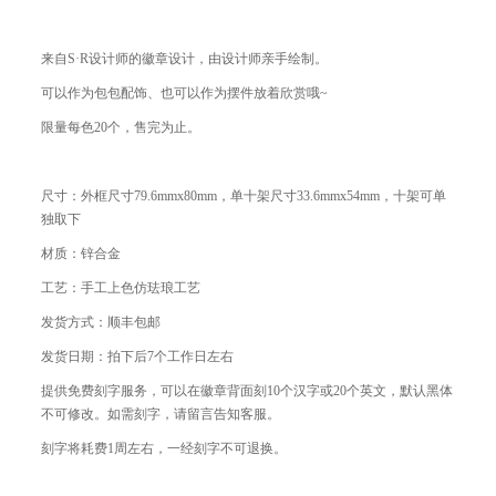
来自S·R设计师的徽章设计，由设计师亲手绘制。
可以作为包包配饰、也可以作为摆件放着欣赏哦~
限量每色20个，售完为止。
尺寸：外框尺寸79.6mmx80mm，单十架尺寸33.6mmx54mm，十架可单
独取下
材质：锌合金
工艺：手工上色仿珐琅工艺
发货方式：顺丰包邮
发货日期：拍下后7个工作日左右
提供免费刻字服务，可以在徽章背面刻10个汉字或20个英文，默认黑体
不可修改。如需刻字，请留言告知客服。
刻字将耗费1周左右，一经刻字不可退换。