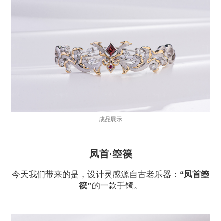
成品展示
凤首·箜篌
今天我们带来的是，设计灵感源自古老乐器：
“凤首箜
篌”
的一款手镯。