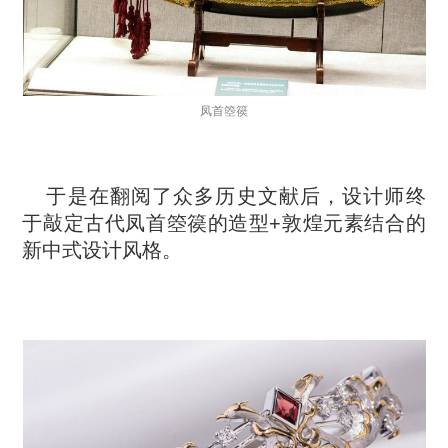
凤首箜篌
于是在翻阅了众多历史文献后，设计师终
于敲定古代凤首箜篌的造型+敦煌元素结合的
新中式设计风格。