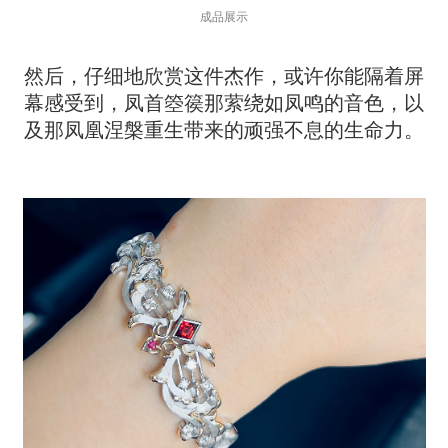
成品展示
然后，仔细地欣赏这件杰作，或许你能隔着屏
幕感受到，凤首箜篌那萦绕如凤鸣的音色，以
及那凤凰涅槃重生带来的顽强不息的生命力。