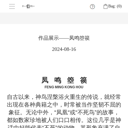
Bag: (
0
)
作品展示——凤鸣箜篌
2024-08-16
凤 鸣 箜 篌
FENG MING KONG HOU
自古以来，神鸟涅槃浴火重生的传说，就经常
出现在各种典籍之中，时常被当作坚韧不屈的
象征。无论中外，“凤凰“或“不死鸟”的故事，
都如数家珍地被人们口口相传。这位几乎是神
话中好能代表“不死”的动物，其形象充满了自