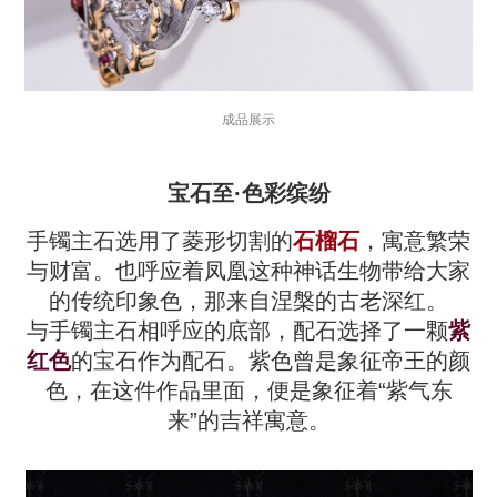
成品展示
宝石至·色彩缤纷
手镯主石选用了菱形切割的
石榴石
，寓意繁荣
与财富。也呼应着凤凰这种神话生物带给大家
的传统印象色，那来自涅槃的古老深红。
与手镯主石相呼应的底部，配石选择了一颗
紫
红色
的宝石作为配
石。
紫色曾是象征帝王的颜
色，在这件作品里面，便是象征着“紫气东
来”的吉祥寓意。