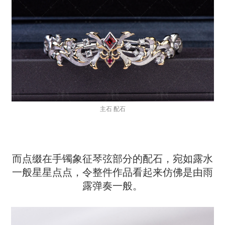
主石 配石
而点缀在手镯象征琴弦部分的配石，宛如露水
一般星星点点，令整件作品看起来仿佛是由雨
露弹奏一般。