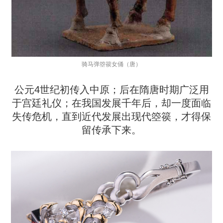
骑马弹箜篌女俑（唐）
公元4世纪初传入中原；后在隋唐时期广泛用
于宫廷礼仪；在我国发展千年后，却一度面临
失传危机，直到近代发展出现代箜篌，才得保
留传承下来。