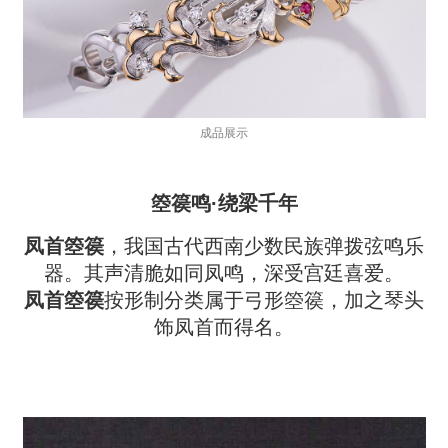
成品展示
箜篌鸣·绕梁千年
凤首箜篌
，我国古代西南少数民族弹拨弦鸣乐
器。其声清脆如同凤鸣，深受宫廷喜爱。
凤首箜篌
按形制分类属于弓形箜篌，加之琴头
饰凤首而得名。