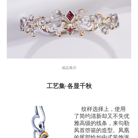
成品展示
工艺集·各显千秋
纹样选择上，使用
了简约清新却又不失优
雅高级的线条，来勾勒
凤首箜篌的造型。凤凰
的尾部恰如中式装饰派