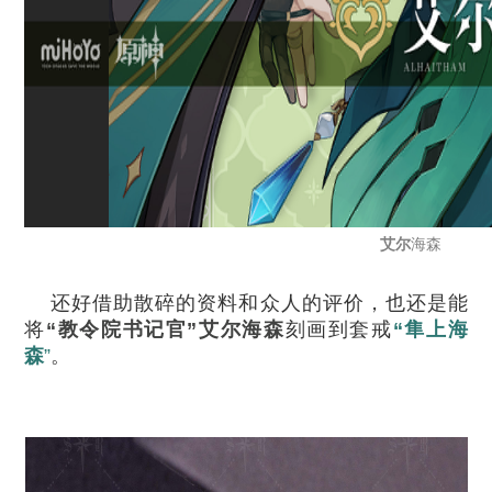
艾尔
海森
还好借助散碎的资料和众人的评价，也还是能
将
“教令院书记官”艾尔海森
刻画到套戒
“隼上海
森
”
。