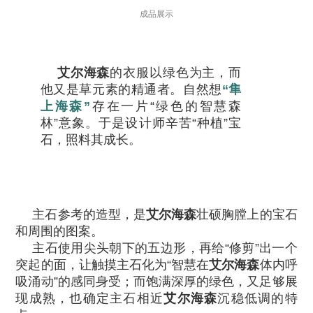
成品展示
艾尔海森
的衣服以绿色为主，而
他又是草元素的精通者。自然想
“隼
上海森”
存在一片“绿色的智慧森
林”意象。于是设计师辛苦“种植”宝
石，照料其成长。
主石参考的造型，是
艾尔海森
壮硕胸膛上的宝石
和周围的图案。
主石使用尖头朝下的五边形，再给“修剪”出一个
突起的面，让触摸主石化为“智慧在
艾尔海森
体内呼
吸涌动”的感同身受；而饱满深厚的绿色，又足够展
现成熟，也确定主石相近
艾尔海森
沉稳低调的特