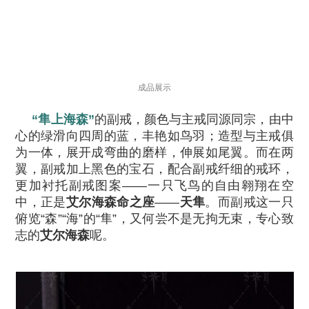
成品展示
“隼上海森”
的副戒，颜色与主戒同源同宗，由中
心的绿滑向四周的蓝，丰艳如鸟羽；造型与主戒俱
为一体，展开成弯曲的磨样，伸展如尾翼。而在两
翼，副戒加上黑色的宝石，配合副戒纤细的戒环，
更加衬托副戒图案——一只飞鸟的自由翱翔在空
中，正是
艾尔海森命之座
——
天隼
。而副戒这一只
俯览“森”“海”的“隼”，又何尝不是无拘无束，专心致
志的
艾尔海森
呢。