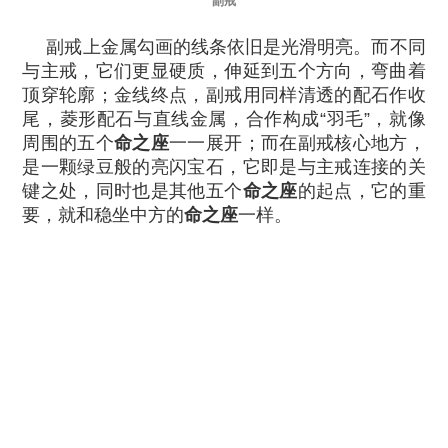
副戒
副戒上金属勾画的线条依旧是光滑明亮。而不同
与主戒，它们更显硬质，伸延到五个方向，弯曲着
顶穿轮廓；金线终点，副戒用同样清透的配石作收
尾，菱形配石与直线金属，合作构成“羽毛”，就像
周围的五个
命之座
一一展开；而在副戒核心地方，
是一颗绿豆般的亮闪宝石，它即是与主戒连接的关
键之处，同时也是其他五个
命之座
的起点，它的重
要，就和稳坐中方的
命之座
一样。